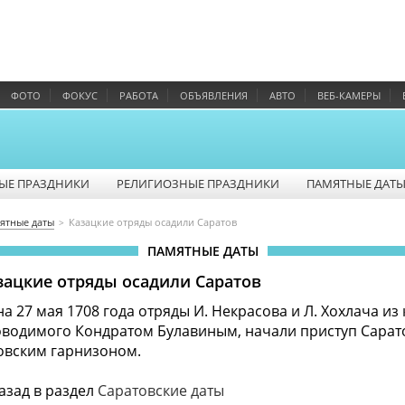
ФОТО
ФОКУС
РАБОТА
ОБЪЯВЛЕНИЯ
АВТО
ВЕБ-КАМЕРЫ
ЫЕ ПРАЗДНИКИ
РЕЛИГИОЗНЫЕ ПРАЗДНИКИ
ПАМЯТНЫЕ ДАТ
ятные даты
Казацкие отряды осадили Саратов
ПАМЯТНЫЕ ДАТЫ
азацкие отряды осадили Саратов
 на 27 мая 1708 года отряды И. Некрасова и Л. Хохлача из
оводимого Кондратом Булавиным, начали приступ Сарат
овским гарнизоном.
азад в раздел
Саратовские даты