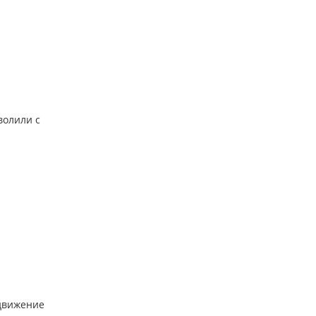
волили с
 движение