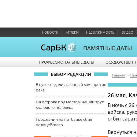
НОВОСТИ
АПТЕКИ
НЕДВИЖИМОСТЬ
ВИДЕО
ПАМЯТНЫЕ ДАТЫ
ПРОФЕССИОНАЛЬНЫЕ ДАТЫ
ГОСУДАРСТВЕНН
ВЫБОР РЕДАКЦИИ
Главная
Пам
В вузе создали лазерный меч против
рака
26 мая, К
На острове под мостом нашли труп
В ночь с 26
молодого человека
войска, рук
отбит сарат
Горожанин на питбайке сбил
полицейского
Вернуться н