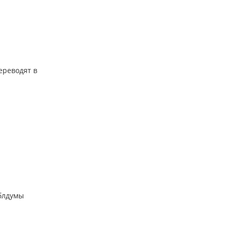
ереводят в
облдумы