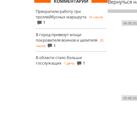
КОММЕНТАРИИ
Вернуться н
Прекратили работу три
троллейбусных маршрута
16 часов
1
06.08.20
В город привезут мощи
покровителя воинов и целителя
20
1
часов
В области стало больше
госслужащих
1
1 день
05.08.20