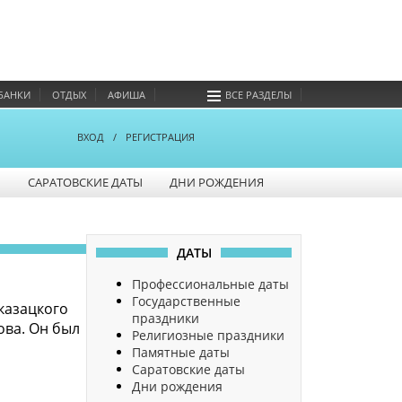
БАНКИ
ОТДЫХ
АФИША
ВСЕ РАЗДЕЛЫ
ВХОД
/
РЕГИСТРАЦИЯ
Ы
САРАТОВСКИЕ ДАТЫ
ДНИ РОЖДЕНИЯ
ДАТЫ
Профессиональные даты
Государственные
 казацкого
праздники
ова. Он был
Религиозные праздники
Памятные даты
Саратовские даты
Дни рождения