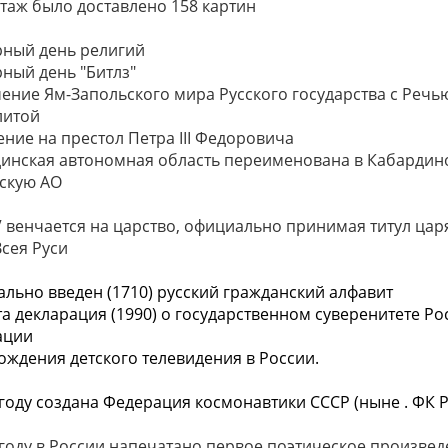
таж было доставлено 158 картин
ный день религий
ный день "Битлз"
ение Ям-Запольского мира Русского государства с Речь
литой
ение на престол Петра III Федоровича
инская автономная область переименована в Кабардин
скую АО
V венчается на царство, официально принимая титул цар
Всея Руси
льно введен (1710) русский гражданский алфавит
а декларация (1990) о государственном суверенитете Ро
ации
ождения детского телевидения в России.
 году создана Федерация космонавтики СССР (ныне . ФК Р
 году в России напечатано первое поэтическое произвед