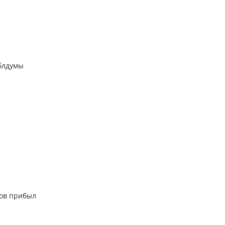
облдумы
тов прибыл