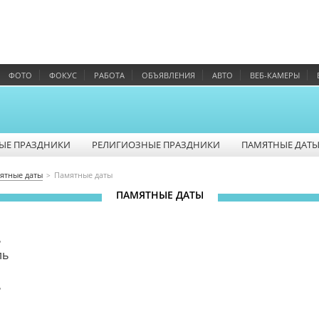
ФОТО
ФОКУС
РАБОТА
ОБЪЯВЛЕНИЯ
АВТО
ВЕБ-КАМЕРЫ
ЫЕ ПРАЗДНИКИ
РЕЛИГИОЗНЫЕ ПРАЗДНИКИ
ПАМЯТНЫЕ ДАТ
ятные даты
Памятные даты
ПАМЯТНЫЕ ДАТЫ
ь
ль
ь