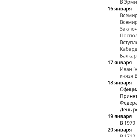
В Эрми
16 января
Всемир
Всемир
Заключ
Поспо
Вступл
Кабард
Балкар
17 января
Иван I
князя 
18 января
Официа
Принят
Федер
День р
19 января
В 1979
20 января
В 1712