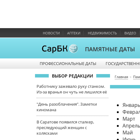
НОВОСТИ
АПТЕКИ
НЕДВИЖИМОСТЬ
ВИДЕО
ПАМЯТНЫЕ ДАТЫ
ПРОФЕССИОНАЛЬНЫЕ ДАТЫ
ГОСУДАРСТВЕНН
ВЫБОР РЕДАКЦИИ
Главная
Пам
Работнику зажевало руку станком.
Из-за вранья он чуть не лишился её
"День разоблачения". Заметки
Январ
киномана
Февра
Март
В Саратове появился сталкер,
Апрел
преследующий женщин с
Май
колясками
Июнь