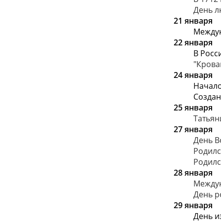
День л
21 января
Между
22 января
В Росс
"Крова
24 января
Начало
Создан
25 января
Татьян
27 января
День В
Родилс
Родилс
28 января
Междун
День р
29 января
День и