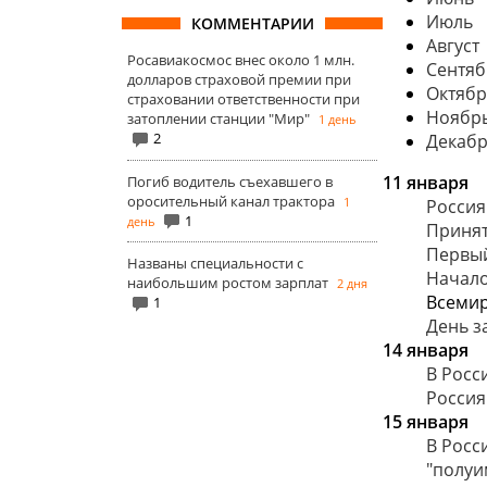
Июль
КОММЕНТАРИИ
Август
Росавиакосмос внес около 1 млн.
Сентяб
долларов страховой премии при
Октябр
страховании ответственности при
Ноябр
затоплении станции "Мир"
1 день
2
Декаб
11 января
Погиб водитель съехавшего в
оросительный канал трактора
1
Россия
1
день
Принят
Первый
Названы специальности с
Начало
наибольшим ростом зарплат
2 дня
Всемир
1
День з
14 января
В Росс
Россия
15 января
В Росс
"полуи