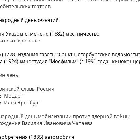
юбительских театров
народный день объятий
ии Указом отменено (1682) местничество
вое воскресенье"
 (1728) издания газеты "Санкт-Петербургские ведомости"
а (1924) киностудия "Мосфильм" (с 1991 года . киноконце
ин день
оинской славы России
я Моцарт
я Илья Эренбург
ародный день мобилизации против ядерной войны
ождения Василия Ивановича Чапаева
зобретения (1885) автомобиля