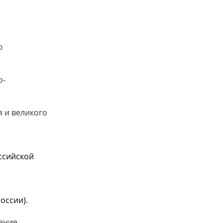
ю
о-
я и великого
ссийской
оссии).
ение.