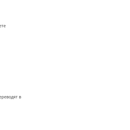
ете
ереводят в