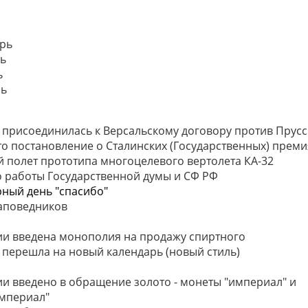
рь
ь
ь
рь
 присоединилась к Версальскому договору против Прус
о постановление о Сталинских (Государственных) преми
 полет прототипа многоцелевого вертолета КА-32
 работы Государственной думы и СФ РФ
ный день "спасибо"
аповедников
ии введена монополия на продажу спиртного
 перешла на новый календарь (новый стиль)
ии введено в обращение золото - монеты "империал" и
мпериал"