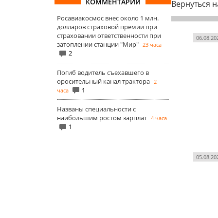
КОММЕНТАРИИ
Вернуться н
Росавиакосмос внес около 1 млн.
долларов страховой премии при
страховании ответственности при
06.08.20
затоплении станции "Мир"
23 часа
2
Погиб водитель съехавшего в
оросительный канал трактора
2
1
часа
Названы специальности с
наибольшим ростом зарплат
4 часа
1
05.08.20