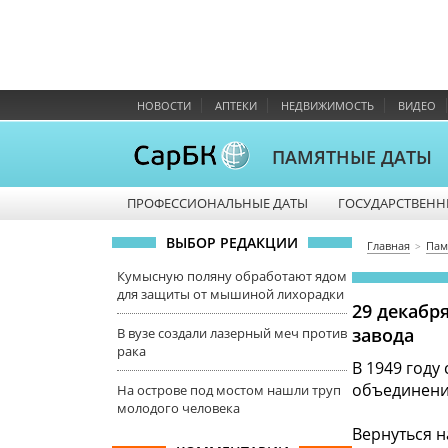
НОВОСТИ
АПТЕКИ
НЕДВИЖИМОСТЬ
ВИДЕО
ПАМЯТНЫЕ ДАТЫ
ПРОФЕССИОНАЛЬНЫЕ ДАТЫ
ГОСУДАРСТВЕНН
ВЫБОР РЕДАКЦИИ
Главная
Пам
Кумысную поляну обработают ядом
для защиты от мышиной лихорадки
29 декабр
завода
В вузе создали лазерный меч против
рака
В 1949 году
объединения
На острове под мостом нашли труп
молодого человека
Вернуться н