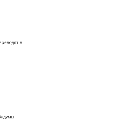
ереводят в
облдумы