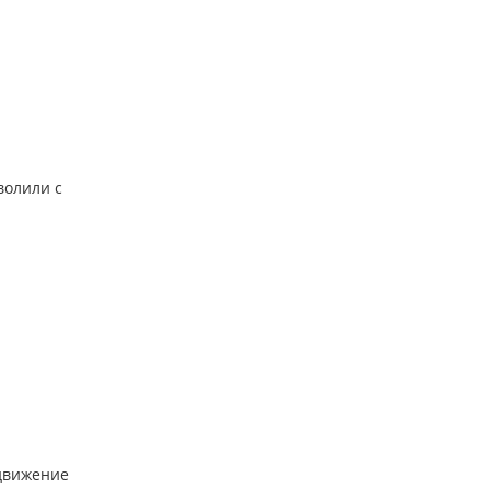
волили с
 движение