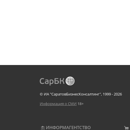
© ИА "СаратовБизнесКонсалтинг", 1999 - 2026
Информация о СМИ
18+
ИНФОРМАГЕНТСТВО