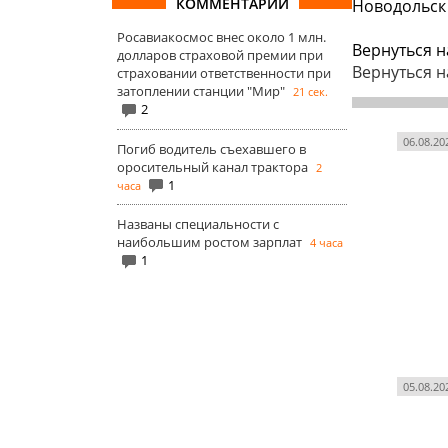
КОММЕНТАРИИ
Новодольск 
Росавиакосмос внес около 1 млн.
Вернуться н
долларов страховой премии при
Вернуться н
страховании ответственности при
затоплении станции "Мир"
21 сек.
2
06.08.20
Погиб водитель съехавшего в
оросительный канал трактора
2
1
часа
Названы специальности с
наибольшим ростом зарплат
4 часа
1
05.08.20