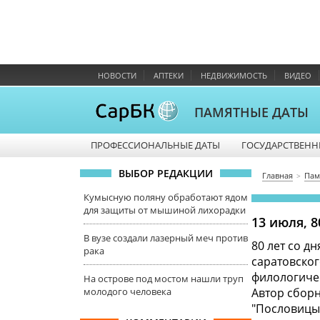
НОВОСТИ
АПТЕКИ
НЕДВИЖИМОСТЬ
ВИДЕО
ПАМЯТНЫЕ ДАТЫ
ПРОФЕССИОНАЛЬНЫЕ ДАТЫ
ГОСУДАРСТВЕНН
ВЫБОР РЕДАКЦИИ
Главная
Пам
Кумысную поляну обработают ядом
для защиты от мышиной лихорадки
13 июля, 
В вузе создали лазерный меч против
80 лет со д
рака
саратовског
филологичес
На острове под мостом нашли труп
молодого человека
Автор сборн
"Пословицы 