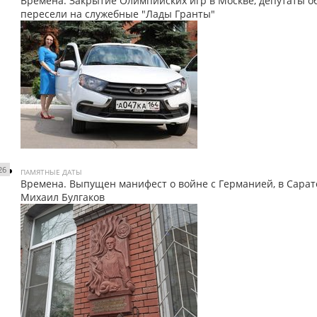
Времена. Закрытие Олимпийских игр в Москве, депутаты 
пересели на служебные "Лады Гранты"
26
ПАМЯТНЫЕ ДАТЫ
Времена. Выпущен манифест о войне с Германией, в Сара
Михаил Булгаков