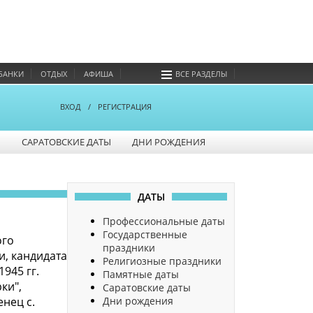
БАНКИ
ОТДЫХ
АФИША
ВСЕ РАЗДЕЛЫ
ВХОД
/
РЕГИСТРАЦИЯ
Ы
САРАТОВСКИЕ ДАТЫ
ДНИ РОЖДЕНИЯ
ДАТЫ
Профессиональные даты
Государственные
ого
праздники
и, кандидата
Религиозные праздники
945 гг.
Памятные даты
ки",
Саратовские даты
Дни рождения
нец с.