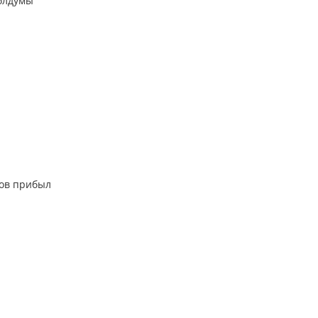
облдумы
тов прибыл