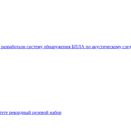
У разработали систему обнаружения БПЛА по акустическому сле
тете рекордный целевой набор