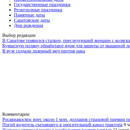
Государственные праздники
Религиозные праздники
Памятные даты
Саратовские даты
Дни рождения
Выбор редакции
В Саратове появился сталкер, преследующий женщин с коляск
Кумысную поляну обработают ядом для защиты от мышиной л
В вузе создали лазерный меч против рака
Комментарии
Росавиакосмос внес около 1 млн. долларов страховой премии 
Погиб водитель съехавшего в оросительный канал трактора
9 ч
Названы специальности с наибольшим ростом зарплат
11 часов