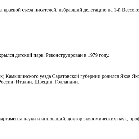
 краевой съезд писателей, избравший делегацию на 1-й Всесоюз
крылся детский парк. Реконструирован в 1979 году.
йск) Камышинского уезда Саратовской губернии родился Яков Я
 России, Италии, Швеции, Голландии.
артамента науки и инноваций, доктор экономических наук, про