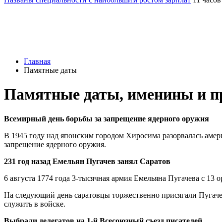
Главная
Памятные даты
Памятные даты, именины и пр
Всемирный день борьбы за запрещение ядерного оружия
В 1945 году над японским городом Хиросима разорвалась амери
запрещение ядерного оружия.
231 год назад Емельян Пугачев занял Саратов
6 августа 1774 года 3-тысячная армия Емельяна Пугачева с 13 о
На следующий день саратовцы торжественно присягали Пугаче
служить в войске.
Выбрали делегатов на 1-й Всесоюзный съезд писателей