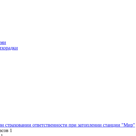
ами
ихорадки
при страховании ответственности при затоплении станции "Мир"
асов
1
1