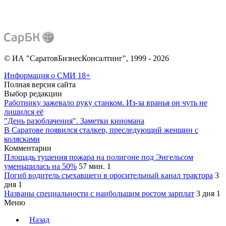
© ИА "СаратовБизнесКонсалтинг", 1999 - 2026
Информация о СМИ
18+
Полная версия сайта
Выбор редакции
Работнику зажевало руку станком. Из-за вранья он чуть не
лишился её
"День разоблачения". Заметки киномана
В Саратове появился сталкер, преследующий женщин с
колясками
Комментарии
Площадь тушения пожара на полигоне под Энгельсом
уменьшилась на 50%
57 мин.
1
Погиб водитель съехавшего в оросительный канал трактора
3
дня
1
Названы специальности с наибольшим ростом зарплат
3 дня
1
Меню
Назад