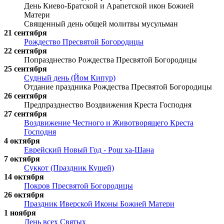
День Киево-Братской и Арапетской икон Божией
Матери
Священный день общей молитвы мусульман
21 сентября
Рождество Пресвятой Богородицы
22 сентября
Попразднество Рождества Пресвятой Богородицы
25 сентября
Судный день (Йом Кипур)
Отдание праздника Рождества Пресвятой Богородицы
26 сентября
Предпразднество Воздвижения Креста Господня
27 сентября
Воздвижение Честного и Животворящего Креста
Господня
4 октября
Еврейский Новый Год - Рош ха-Шана
7 октября
Суккот (Праздник Кущей)
14 октября
Покров Пресвятой Богородицы
26 октября
Праздник Иверской Иконы Божией Матери
1 ноября
День всех Святых