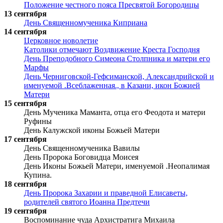
Положение честного пояса Пресвятой Богородицы
13 сентября
День Священномученика Киприана
14 сентября
Церковное новолетие
Католики отмечают Воздвижение Креста Господня
День Преподобного Симеона Столпника и матери его
Марфы
День Черниговской-Гефсиманской, Александрийской и
именуемой .Всеблаженная., в Казани, икон Божией
Матери
15 сентября
День Мученика Маманта, отца его Феодота и матери
Руфины
День Калужской иконы Божьей Матери
17 сентября
День Священномученика Вавилы
День Пророка Боговидца Моисея
День Иконы Божьей Матери, именуемой .Неопалимая
Купина.
18 сентября
День Пророка Захарии и праведной Елисаветы,
родителей святого Иоанна Предтечи
19 сентября
Воспоминание чуда Архистратига Михаила