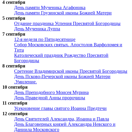
4 сентября
День памяти Мученика Агафоника
День памяти Грузинской иконы Божией Матери
5 сентября
Отдание праздника Успения Пресвятой Богородицы
День Мученика Луппа
7 сентября
12-я неделя по Пятидесятнице
Собор Московских святых. Апостолов Варфоломея и
Тита
Католический праздник Рождество Пресвятой
Богородицы
8 сентября
Сретение Владимирской иконы Пресвятой Богородицы
День Псково-Печерской иконы Божией Матери
.Умиление.
10 сентября
День Преподобного Моисея Мурина
День Праведной Анны пророчицы
11 сентября
Усекновение главы святого Иоанна Предтечи
12 сентября
День Святителей Александра, Иоанна и Павла
День Благоверных князей Александра Невского и
Даниила Московского