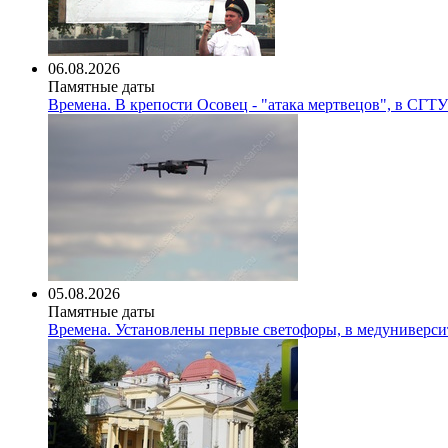
06.08.2026
Памятные даты
Времена. В крепости Осовец - "атака мертвецов", в СГТ
05.08.2026
Памятные даты
Времена. Установлены первые светофоры, в медуниверси