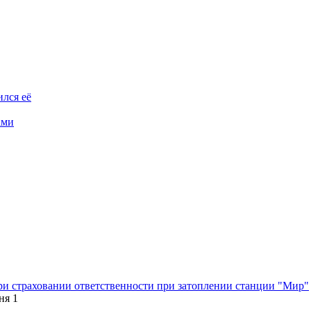
ился её
ами
при страховании ответственности при затоплении станции "Мир"
ня
1