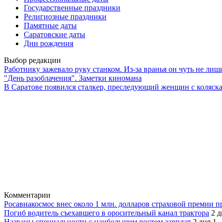
Государственные праздники
Религиозные праздники
Памятные даты
Саратовские даты
Дни рождения
Выбор редакции
Работнику зажевало руку станком. Из-за вранья он чуть не лиш
"День разоблачения". Заметки киномана
В Саратове появился сталкер, преследующий женщин с коляск
Комментарии
Росавиакосмос внес около 1 млн. долларов страховой премии 
Погиб водитель съехавшего в оросительный канал трактора
2 д
Названы специальности с наибольшим ростом зарплат
2 дня
1