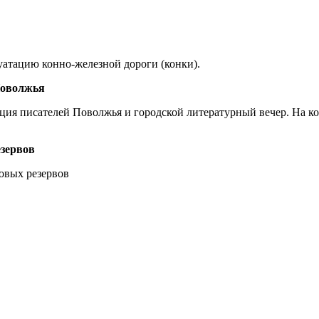
луатацию конно-железной дороги (конки).
Поволжья
енция писателей Поволжья и городской литературный вечер. На 
езервов
довых резервов