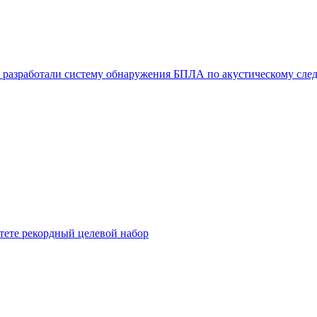
У разработали систему обнаружения БПЛА по акустическому сле
тете рекордный целевой набор