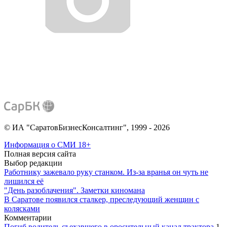
© ИА "СаратовБизнесКонсалтинг", 1999 - 2026
Информация о СМИ
18+
Полная версия сайта
Выбор редакции
Работнику зажевало руку станком. Из-за вранья он чуть не
лишился её
"День разоблачения". Заметки киномана
В Саратове появился сталкер, преследующий женщин с
колясками
Комментарии
Погиб водитель съехавшего в оросительный канал трактора
1