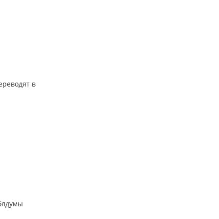
ереводят в
облдумы