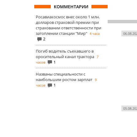
КОММЕНТАРИИ
Росавиакосмос внес около 1 млн.
долларов страховой премии при
страховании ответственности при
затоплении станции "Мир"
4 часа
06.08.20
2
Погиб водитель съехавшего в
оросительный канал трактора
7
1
часов
Названы специальности с
наибольшим ростом зарплат
9
1
часов
05.08.20